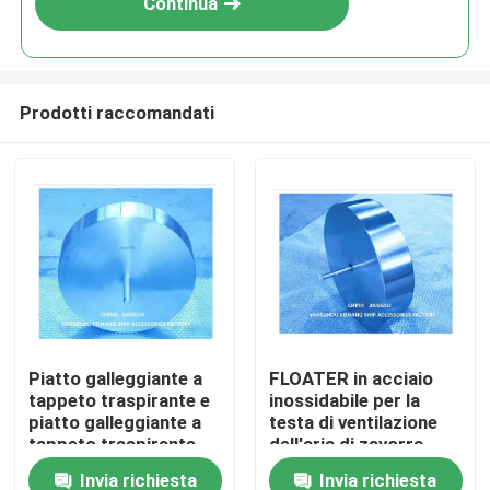
Continua
Prodotti raccomandati
Casa
Piatto galleggiante a
FLOATER in acciaio
tappeto traspirante e
inossidabile per la
Prodotti
piatto galleggiante a
testa di ventilazione
tappeto traspirante
dell'aria di zavorra
posteriore &FLOATER
Invia richiesta
Invia richiesta
Chi siamo
in acciaio inossidabile