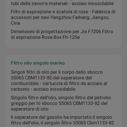
tubi della zavorra materiali - acciaio inossidabile
Filtri di aspirazione e scatola di rose - Fabbrica di
Tende solari, tende a rullo a molla, protezione solare an
accessori per navi Yangzhou Feihang, Jiangsu,
Cina
Dimensioni di progettazione per Jis F7206 Filtro
di aspirazione Rose Box Fh-125a
Filtro olio singolo marino
Singoli filtri di olio per il corpo dello sbocco
S5065 CBM1133-82 del separatore del
combustibile - cartuccia di filtro da acciaio al
carbonio - acciaio inossidabile
Singolo filtro dell'olio, singolo filtro dal petrolio
greggio per lo sbocco S5065 CBM1133-82 del
separatore di olio
Il separatore del gasolio ha importato il singolo
filtro dell'olio, il singolo filtro S5065 Cbm1133-82