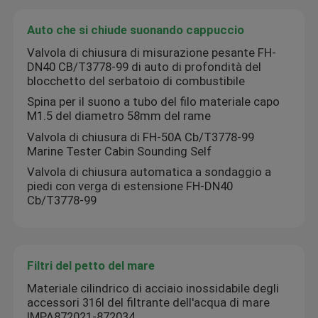
Auto che si chiude suonando cappuccio
Blocco valvola di controllo idraulico
Valvola di chiusura di misurazione pesante FH-
DN40 CB/T3778-99 di auto di profondità del
blocchetto del serbatoio di combustibile
Valvola di regolazione dell'argano
Spina per il suono a tubo del filo materiale capo
M1.5 del diametro 58mm del rame
Tipo galleggiante con disco della testa dello sfiato dell
Valvola di chiusura di FH-50A Cb/T3778-99
Marine Tester Cabin Sounding Self
Valvola di chiusura automatica a sondaggio a
Auto che si chiude suonando cappuccio
piedi con verga di estensione FH-DN40
Cb/T3778-99
Filtri del petto del mare
Filtro di aspirazione di sentina
Filtri del petto del mare
Materiale cilindrico di acciaio inossidabile degli
accessori 316l del filtrante dell'acqua di mare
Filtro olio singolo marino
IMPA872021-872034