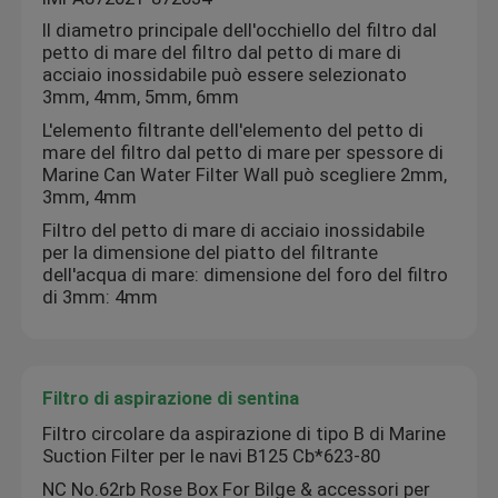
Il diametro principale dell'occhiello del filtro dal
petto di mare del filtro dal petto di mare di
Filtro di olio duplex
acciaio inossidabile può essere selezionato
3mm, 4mm, 5mm, 6mm
Elementi marini
L'elemento filtrante dell'elemento del petto di
mare del filtro dal petto di mare per spessore di
Marine Can Water Filter Wall può scegliere 2mm,
Griglia di aspirazione per porta marina
3mm, 4mm
Filtro del petto di mare di acciaio inossidabile
per la dimensione del piatto del filtrante
Collegamento alla terraferma internazionale
dell'acqua di mare: dimensione del foro del filtro
di 3mm: 4mm
Pezzo di ricambio marino
Filtro di aspirazione di sentina
Valvola Autochiudente Sondeggiante Autochiudente co
Filtro circolare da aspirazione di tipo B di Marine
Suction Filter per le navi B125 Cb*623-80
FILTRI ACQUA DI MARE WIHT MGPS
NC No.62rb Rose Box For Bilge & accessori per