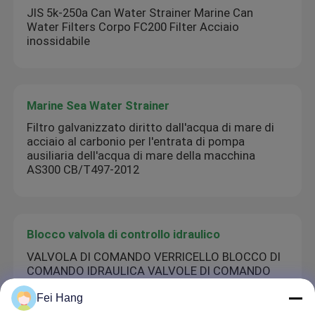
JIS 5k-250a Can Water Strainer Marine Can
Water Filters Corpo FC200 Filter Acciaio
inossidabile
Marine Sea Water Strainer
Filtro galvanizzato diritto dall'acqua di mare di
acciaio al carbonio per l'entrata di pompa
ausiliaria dell'acqua di mare della macchina
AS300 CB/T497-2012
Blocco valvola di controllo idraulico
VALVOLA DI COMANDO VERRICELLO BLOCCO DI
COMANDO IDRAULICA VALVOLE DI COMANDO
MODELLO CSBF-H-G32
Fei Hang