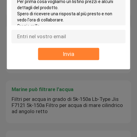
allume Colore Oro, Argento, Grigio, Bronzo
Testa di presa d'aria marina
Tipo testa del tubo di aria della tanca di zavorra
(con la rete del fuoco) ES125 CB/T3594-1994 del
Invia
Cappuccio-galleggiante dello sfiatatoio della
tanca di zavorra
Marine può filtrare l'acqua
Filtri per acqua in grado di 5k-150a Lb-Type Jis
F7121 5k-150a Filtro per acqua di mare cilindrico
ad angolo retto