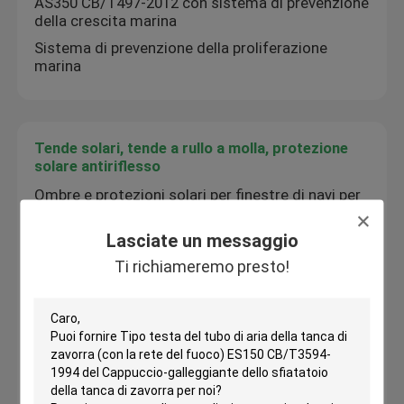
AS350 CB/T497-2012 con sistema di prevenzione
della crescita marina
Sistema di prevenzione della proliferazione
marina
Tende solari, tende a rullo a molla, protezione
solare antiriflesso
Ombre e protezioni solari per finestre di navi per
navi Materiale di telaio di alluminio-legatura Film
colore oro, argento, grigio, bronzo
Lasciate un messaggio
Filtri solari antiriflesso marini per finestre
Ti richiameremo presto!
Materiale del telaio Pellicole in lega di allume
Colore Oro, Argento, Grigio, Bronzo
Tende e ombre solari per le finestre delle navi per
le navi Materiale di telaio film in alluminio-legato
colore oro, argento, grigio, bronzo
Tende solari e tende solari marine per aree
interne Materiale del telaio Pellicole in lega di