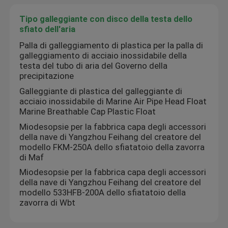
Tipo galleggiante con disco della testa dello
Fatory Tour
sfiato dell'aria
Palla di galleggiamento di plastica per la palla di
galleggiamento di acciaio inossidabile della
Controllo di qualità
testa del tubo di aria del Governo della
precipitazione
Galleggiante di plastica del galleggiante di
Contattaci
acciaio inossidabile di Marine Air Pipe Head Float
Marine Breathable Cap Plastic Float
Richiedere un preventivo
Miodesopsie per la fabbrica capa degli accessori
della nave di Yangzhou Feihang del creatore del
modello FKM-250A dello sfiatatoio della zavorra
di Maf
Testa di presa d'aria marina
Miodesopsie per la fabbrica capa degli accessori
della nave di Yangzhou Feihang del creatore del
Marine può filtrare l'acqua
modello 533HFB-200A dello sfiatatoio della
zavorra di Wbt
Marine Sea Water Strainer