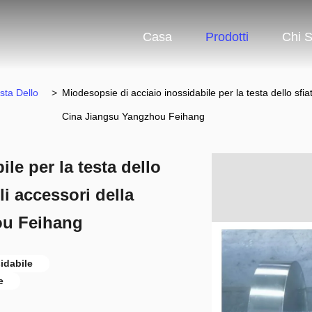
Casa
Prodotti
Chi 
sta Dello
>
Miodesopsie di acciaio inossidabile per la testa dello sfia
Cina Jiangsu Yangzhou Feihang
le per la testa dello
li accessori della
ou Feihang
sidabile
e