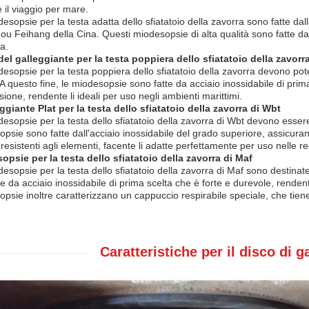
 il viaggio per mare.
esopsie per la testa adatta dello sfiatatoio della zavorra sono fatte dal
u Feihang della Cina. Questi miodesopsie di alta qualità sono fatte da 
a.
del galleggiante per la testa poppiera dello sfiatatoio della zavorr
esopsie per la testa poppiera dello sfiatatoio della zavorra devono pot
. A questo fine, le miodesopsie sono fatte da acciaio inossidabile di prim
sione, rendente li ideali per uso negli ambienti marittimi.
eggiante Plat per la testa dello sfiatatoio della zavorra di Wbt
esopsie per la testa dello sfiatatoio della zavorra di Wbt devono essere 
psie sono fatte dall'acciaio inossidabile del grado superiore, assicura
resistenti agli elementi, facente li adatte perfettamente per uso nelle r
opsie per la testa dello sfiatatoio della zavorra di Maf
esopsie per la testa dello sfiatatoio della zavorra di Maf sono destinat
te da acciaio inossidabile di prima scelta che è forte e durevole, rendent
psie inoltre caratterizzano un cappuccio respirabile speciale, che tien
Caratteristiche per il disco di 