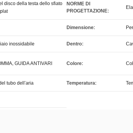
l disco della testa dello sfiato
NORME DI
Ela
PROGETTAZIONE:
plat
Dimensione:
Per
iaio inossidabile
Dentro:
Cav
OMMA, GUIDA ANTIVARI
Colore:
Col
del tubo dell'aria
Temperatura:
Tem