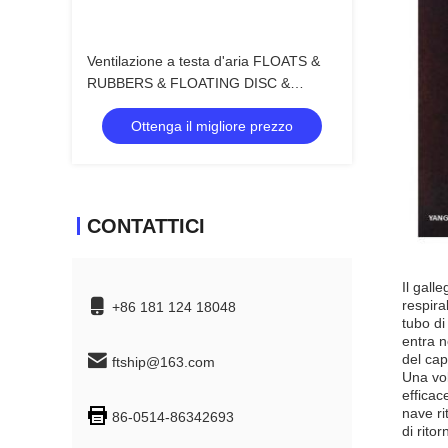
Ventilazione a testa d'aria FLOATS &
RUBBERS & FLOATING DISC &
FLOAT PLAT
Ottenga il migliore prezzo
CONTATTICI
Il gall
respira
+86 181 124 18048
tubo di
entra n
del cap
ftship@163.com
Una vol
efficac
nave ri
86-0514-86342693
di rito