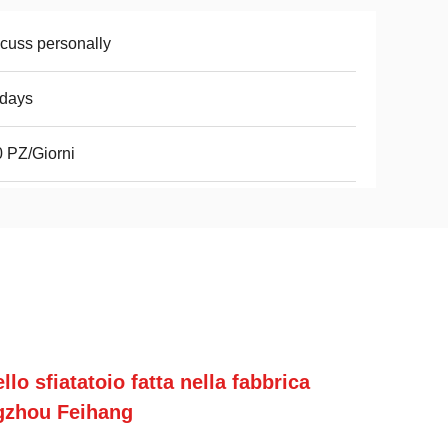
cuss personally
2days
 PZ/Giorni
lo sfiatatoio fatta nella fabbrica
ngzhou Feihang