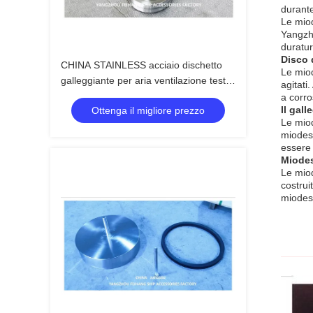
durante
Le miod
Yangzho
duratur
Disco 
CHINA STAINLESS acciaio dischetto
Le miod
galleggiante per aria ventilazione testa
agitati
FLAOTER & piattaforma galleggiante
a corro
Il gall
Ottenga il migliore prezzo
per aria tubo testa
Le miod
miodeso
essere 
Miodes
Le miod
costrui
miodeso