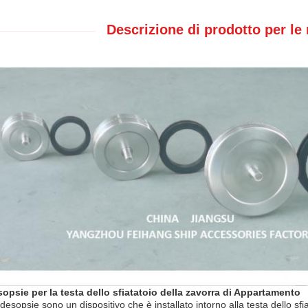
Descrizione di prodotto per le
opsie per la testa dello sfiatatoio della zavorra di Appartamento
desopsie sono un dispositivo che è installato intorno alla testa dello sfi