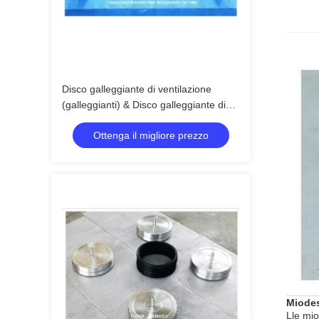
Disco galleggiante di ventilazione
(galleggianti) & Disco galleggiante di
testa di ventilazione & Disco
Ottenga il migliore prezzo
galleggiante di testa di ventilazione &
Piastra galleggiante di testa di
ventilazione
Miodes
Lle mio