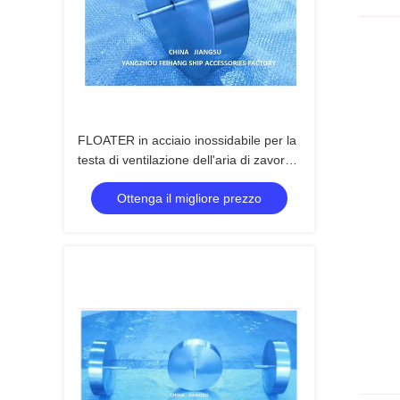
FLOATER in acciaio inossidabile per la
testa di ventilazione dell'aria di zavorra
posteriore &FLOATER in acciaio
Ottenga il migliore prezzo
inossidabile per la testa di ventilazione
dell'aria di zavorra posteriore