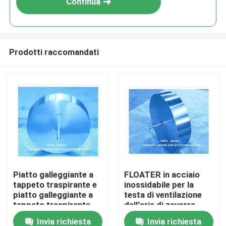
Continua
Prodotti raccomandati
Casa
Piatto galleggiante a
FLOATER in acciaio
tappeto traspirante e
inossidabile per la
Prodotti
piatto galleggiante a
testa di ventilazione
tappeto traspirante
dell'aria di zavorra
posteriore &FLOATER
Invia richiesta
Invia richiesta
Chi siamo
in acciaio inossidabile