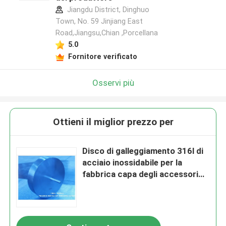
Jiangdu District, Dinghuo
Town, No. 59 Jinjiang East
Road,Jiangsu,Chian ,Porcellana
5.0
Fornitore verificato
Osservi più
Ottieni il miglior prezzo per
Disco di galleggiamento 316l di
acciaio inossidabile per la
fabbrica capa degli accessori
della nave di Yangzhou Feihang
del creatore dello sfiato della
zavorra