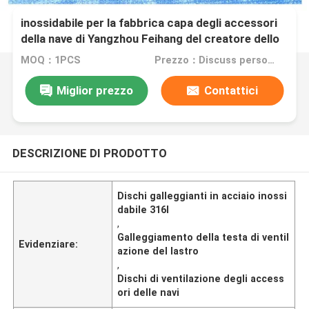
Disco di galleggiamento 316l di acciaio
inossidabile per la fabbrica capa degli accessori
della nave di Yangzhou Feihang del creatore dello
sfiato della zavorra
MOQ：1PCS
Prezzo：Discuss personally
Miglior prezzo
Contattici
DESCRIZIONE DI PRODOTTO
Dischi galleggianti in acciaio inossi
dabile 316l
,
Galleggiamento della testa di ventil
Evidenziare:
azione del lastro
,
Dischi di ventilazione degli access
ori delle navi