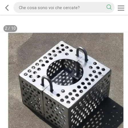
2
/
10