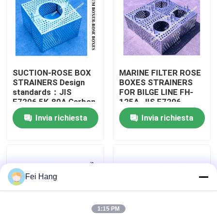
Fatory Tour
Controllo di qualità
SUCTION-ROSE BOX
MARINE FILTER ROSE
STRAINERS Design
BOXES STRAINERS
Contattaci
standards：JIS
FOR BILGE LINE FH-
F7206 5K-80A Carbon
125A-JIS F7206
steel hot-dip
Invia richiesta
Invia richiesta
Richiedere un preventivo
galvanized
Testa di presa d'aria marina
Fei Hang
Marine può filtrare l'acqua
1:15 PM
Marine Sea Water Strainer