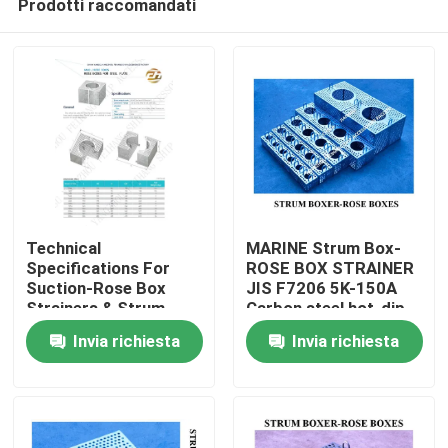
Prodotti raccomandati
Technical
MARINE Strum Box-
Specifications For
ROSE BOX STRAINER
Suction-Rose Box
JIS F7206 5K-150A
Strainers & Strum
Carbon steel hot-dip
Casa
Rose Box Strainer
galvanized
Invia richiesta
Invia richiesta
Carbon Steel Hot-Dip
Galvanized
Prodotti
Chi siamo