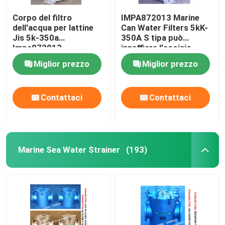
Corpo del filtro
IMPA872013 Marine
dell'acqua per lattine
Can Water Filters 5kK-
Jis 5k-350a
350A S tipa può
Impa872013 -
innaffiare l'acciaio
Cartuccia filtrante in
inossidabile della
Miglior prezzo
Miglior prezzo
ghisa - Acciaio
cartuccia di filtro dal
inossidabile
ghisa del corpo di
Strainres
Contattaci
Contattaci
Marine Sea Water Strainer
(193)