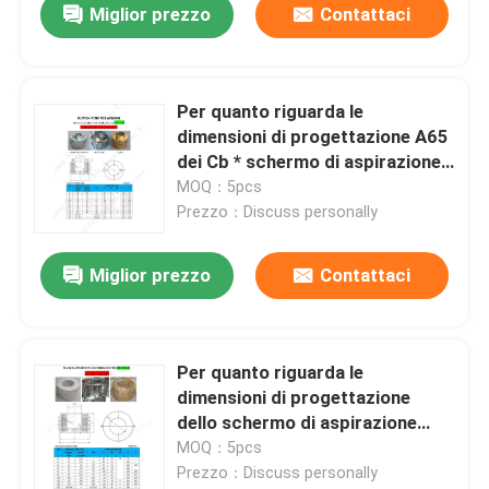
Miglior prezzo
Contattaci
Per quanto riguarda le
dimensioni di progettazione A65
dei Cb * schermo di aspirazione
623-80 e schermo circolare di
MOQ：5pcs
aspirazione
Prezzo：Discuss personally
Miglior prezzo
Contattaci
Per quanto riguarda le
dimensioni di progettazione
dello schermo di aspirazione
B125 Cb * 623-80 e dello
MOQ：5pcs
schermo di aspirazione circolare
Prezzo：Discuss personally