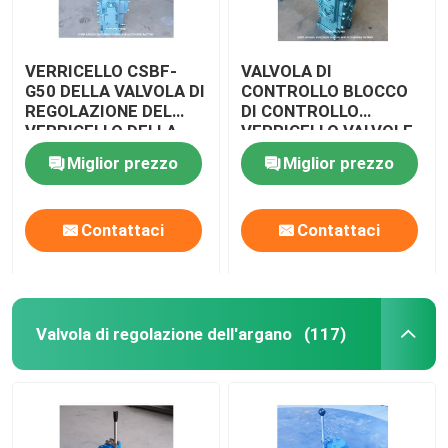
VERRICELLO CSBF-
VALVOLA DI
G50 DELLA VALVOLA DI
CONTROLLO BLOCCO
REGOLAZIONE DEL
DI CONTROLLO
VERRICELLO DELLA
VERRICELLO VALVOLE
VALVOLA DI
DI CONTROLLO
Miglior prezzo
Miglior prezzo
REGOLAZIONE DEL
IDRAULICA CSBF-G50
BLOCCO DI
CONTROLLO
Contattaci
Contattaci
DELL'ARGANO
Valvola di regolazione dell'argano
(117)