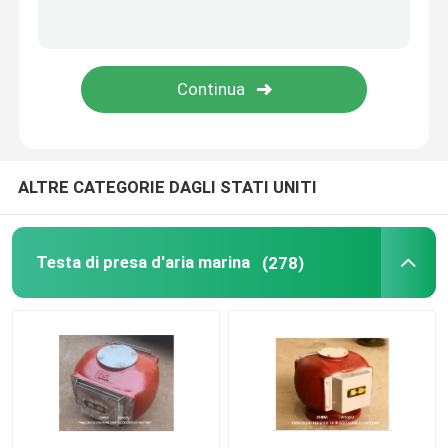
Filtro di olio duplex
Elementi marini
Griglia di aspirazione per porta marina
ALTRE CATEGORIE DAGLI STATI UNITI
Collegamento alla terraferma internazionale
Testa di presa d'aria marina
(278)
Pezzo di ricambio marino
Valvola Autochiudente Sondeggiante Autochiudente co
FILTRI ACQUA DI MARE WIHT MGPS