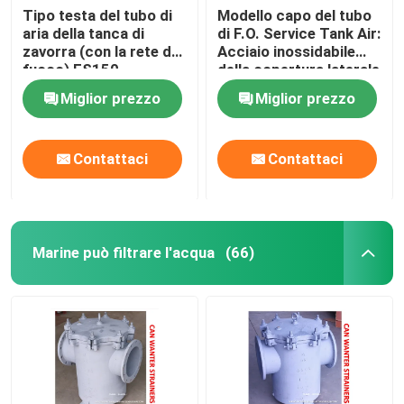
Tipo testa del tubo di
Modello capo del tubo
aria della tanca di
di F.O. Service Tank Air:
Tende solari, tende a rullo a molla, protezione solare an
zavorra (con la rete del
Acciaio inossidabile
fuoco) ES150
della copertura laterale
CB/T3594-1994 del
di DS150HT
Miglior prezzo
Miglior prezzo
Cappuccio-
CB/T3594-1994
galleggiante dello
sfiatatoio della tanca
Contattaci
Contattaci
di zavorra
Marine può filtrare l'acqua
(66)