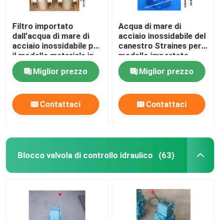
Filtro importato
Acqua di mare di
dall'acqua di mare di
acciaio inossidabile del
acciaio inossidabile per
canestro Straines per il
il modello materiale in
modello importato
serie AS150 Cb/T497-
pompa idraulica fresca
Miglior prezzo
Miglior prezzo
2012 dell'acqua di
AS150 Cb/T497-2012
mare
Contattaci
Contattaci
Blocco valvola di controllo idraulico
(63)