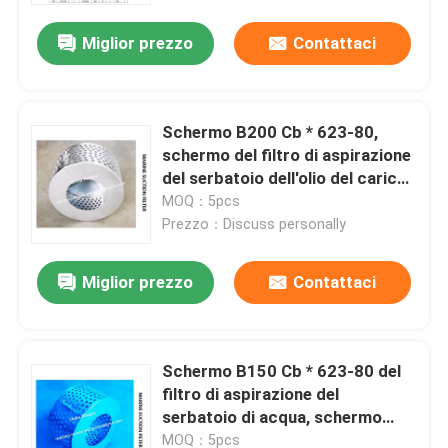
Miglior prezzo
Contattaci
Schermo B200 Cb * 623-80,
schermo del filtro di aspirazione
del serbatoio dell'olio del carico,
schermo B200s Cb * 623-80 del
MOQ：5pcs
filtro di aspirazione del pozzo
Prezzo：Discuss personally
delle acque luride
Miglior prezzo
Contattaci
Casa
Schermo B150 Cb * 623-80 del
Prodotti
filtro di aspirazione del
serbatoio di acqua, schermo
B150 Cb * 623-80 del filtro di
Chi siamo
MOQ：5pcs