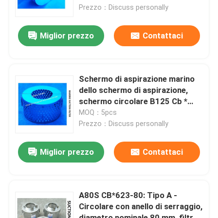
aspirazione del serbatoio di
Prezzo：Discuss personally
zavorra
Fatory Tour
Miglior prezzo
Contattaci
Controllo di qualità
Schermo di aspirazione marino
Contattaci
dello schermo di aspirazione,
schermo circolare B125 Cb *
623-80 di aspirazione
MOQ：5pcs
Richiedere un preventivo
Prezzo：Discuss personally
Testa di presa d'aria marina
Miglior prezzo
Contattaci
Marine può filtrare l'acqua
A80S CB*623-80: Tipo A -
Circolare con anello di serraggio,
Marine Sea Water Strainer
diametro nominale 80 mm, filtro