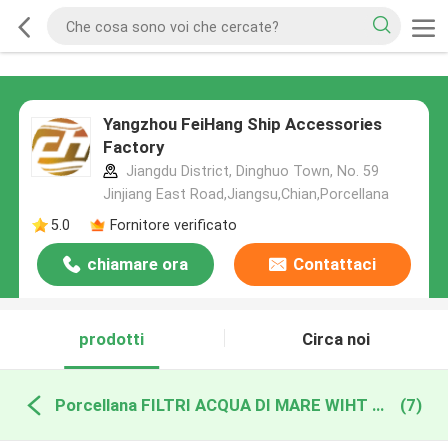
Yangzhou FeiHang Ship Accessories
Factory
Jiangdu District, Dinghuo Town, No. 59
Jinjiang East Road,Jiangsu,Chian,Porcellana
5.0
Fornitore verificato
chiamare ora
Contattaci
prodotti
Circa noi
Porcellana FILTRI ACQUA DI MARE WIHT MGPS
(7)