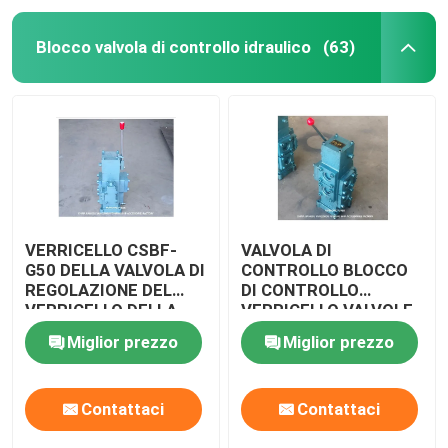
Blocco valvola di controllo idraulico
(63)
VERRICELLO CSBF-
VALVOLA DI
G50 DELLA VALVOLA DI
CONTROLLO BLOCCO
REGOLAZIONE DEL
DI CONTROLLO
VERRICELLO DELLA
VERRICELLO VALVOLE
VALVOLA DI
DI CONTROLLO
Miglior prezzo
Miglior prezzo
REGOLAZIONE DEL
IDRAULICA CSBF-G50
BLOCCO DI
CONTROLLO
Contattaci
Contattaci
DELL'ARGANO