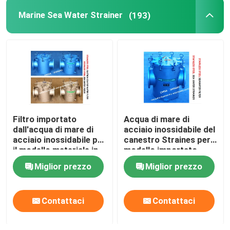
Marine Sea Water Strainer
(193)
Tende solari, tende a rullo a molla, protezione solare an
Filtro importato
Acqua di mare di
dall'acqua di mare di
acciaio inossidabile del
acciaio inossidabile per
canestro Straines per il
il modello materiale in
modello importato
serie AS150 Cb/T497-
pompa idraulica fresca
Miglior prezzo
Miglior prezzo
2012 dell'acqua di
AS150 Cb/T497-2012
mare
Contattaci
Contattaci