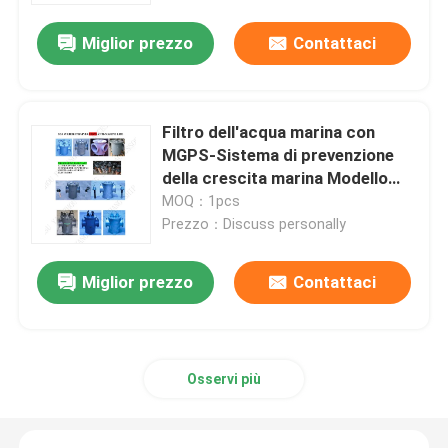
Miglior prezzo
Contattaci
Filtro dell'acqua marina con
MGPS-Sistema di prevenzione
della crescita marina Modello
AS350 CB/T497-2012
MOQ：1pcs
Prezzo：Discuss personally
Miglior prezzo
Contattaci
Casa
Prodotti
Osservi più
Chi siamo