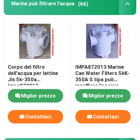
Marine può filtrare l'acqua
(66)
Filtro di olio duplex
Elementi marini
Griglia di aspirazione per porta marina
Corpo del filtro
IMPA872013 Marine
dell'acqua per lattine
Can Water Filters 5kK-
Collegamento alla terraferma internazionale
Jis 5k-350a
350A S tipa può
Impa872013 -
innaffiare l'acciaio
Cartuccia filtrante in
inossidabile della
Pezzo di ricambio marino
Miglior prezzo
Miglior prezzo
ghisa - Acciaio
cartuccia di filtro dal
inossidabile
ghisa del corpo di
Strainres
Valvola Autochiudente Sondeggiante Autochiudente co
Contattaci
Contattaci
FILTRI ACQUA DI MARE WIHT MGPS