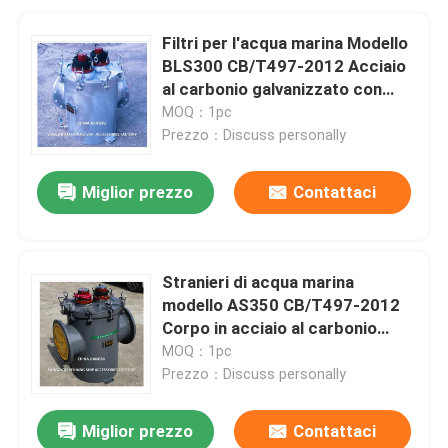
Filtri per l'acqua marina Modello
BLS300 CB/T497-2012 Acciaio
al carbonio galvanizzato con
sistema di prevenzione della
MOQ：1pc
crescita marina MGPS
Prezzo：Discuss personally
Miglior prezzo
Contattaci
Stranieri di acqua marina
modello AS350 CB/T497-2012
Corpo in acciaio al carbonio
galvanizzato con sistema di
MOQ：1pc
prevenzione della crescita
Prezzo：Discuss personally
marina
Miglior prezzo
Contattaci