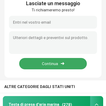
Lasciate un messaggio
Ti richiameremo presto!
Fatory Tour
Controllo di qualità
Contattaci
Richiedere un preventivo
Testa di presa d'aria marina
ALTRE CATEGORIE DAGLI STATI UNITI
Marine può filtrare l'acqua
Marine Sea Water Strainer
Testa di presa d'aria marina
(278)